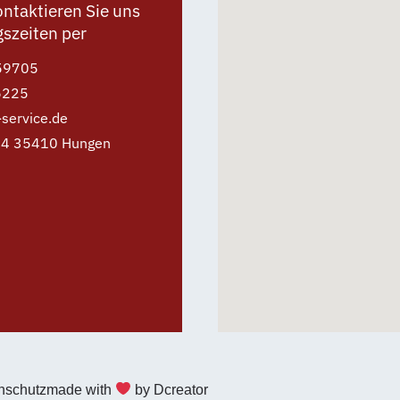
ntaktieren Sie uns
szeiten per
59705
6225
service.de
 14 35410 Hungen
nschutz
made with
by Dcreator