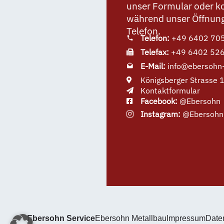
unser Formular oder ko
während unser Öffnung
Telefon.
Telefon:
+49 6402 70
Telefax:
+49 6402 52
E-Mail:
info@ebersohn-
Königsberger Strasse
Kontaktformular
Facebook:
@Ebersohn
Instagram:
@Ebersohn
Ebersohn Service
Ebersohn Metallbau
Impressum
Date